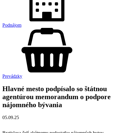
Podnájom
Prevádzky
Hlavné mesto podpísalo so štátnou
agentúrou memorandum o podpore
nájomného bývania
05.09.25
Bratislava čelí akútnemu nedostatku nájomných bytov.