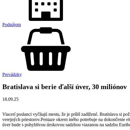
Podnájom
Prevádzky
Bratislava si berie ďalší úver, 30 miliónov
18.09.25
Viacerí poslanci vyčítajú mestu, že je príliš zadlžené. Bratislava si p
verejných priestorov.Peniaze okrem iného potrebuje na dokončenie e
úver bude s pohyblivou úrokovou sadzbou viazanou na sadzbu Euribo