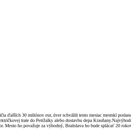
ožičia ďalších 30 miliónov eur, úver schválili tento mesiac mestskí posl
lektričkovej trate do Petržalky alebo dostavbu depa Krasňany.Najvýh
r. Mesto ho považuje za výhodný, Bratislava ho bude splácať 20 roko