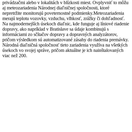
privádzačmi alebo v lokalitách v blízkosti miest. Ovplyvniť to môžu
aj meteozariadenia Národnej diaľničnej spoločnosti, ktoré
nepretržite monitorujú poveternostné podmienky.Meteozariadenia
merajú teplotu vozovky, vzduchu, vlhkosť, zrážky či dohľadnosť.
Na najmodernejších úsekoch diaľnic, kde funguje aj líniové riadenie
dopravy, ako napríklad v Bratislave sa údaje kombinujú s
informáciami zo sčítačov dopravy a dopravných analyzátorov,
pričom výsledkom sú automatizované zásahy do riadenia premávky.
Národná diaľničná spoločnosť tieto zariadenia využíva na všetkých
úsekoch vo svojej správe, pričom aktuálne je ich nainštalovaných
viac než 200.