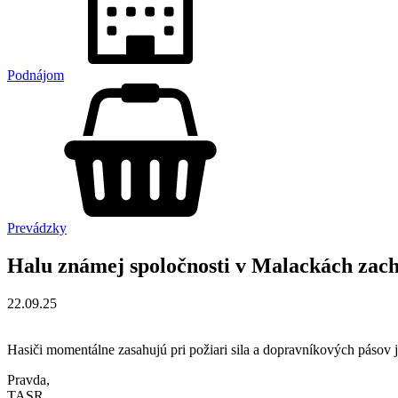
Podnájom
Prevádzky
Halu známej spoločnosti v Malackách zachv
22.09.25
Hasiči momentálne zasahujú pri požiari sila a dopravníkových pásov 
Pravda,
TASR