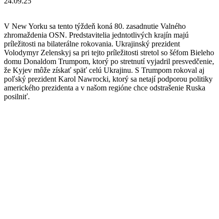
24.09.25
V New Yorku sa tento týždeň koná 80. zasadnutie Valného
zhromaždenia OSN. Predstavitelia jedntotlivých krajín majú
príležitosti na bilaterálne rokovania. Ukrajinský prezident
Volodymyr Zelenskyj sa pri tejto príležitosti stretol so šéfom Bieleho
domu Donaldom Trumpom, ktorý po stretnutí vyjadril presvedčenie,
že Kyjev môže získať späť celú Ukrajinu. S Trumpom rokoval aj
poľský prezident Karol Nawrocki, ktorý sa netají podporou politiky
amerického prezidenta a v našom regióne chce odstrašenie Ruska
posilniť.