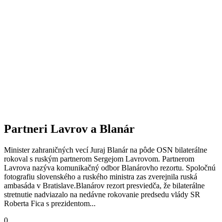
Partneri Lavrov a Blanár
Minister zahraničných vecí Juraj Blanár na pôde OSN bilaterálne
rokoval s ruským partnerom Sergejom Lavrovom. Partnerom
Lavrova nazýva komunikačný odbor Blanárovho rezortu. Spoločnú
fotografiu slovenského a ruského ministra zas zverejnila ruská
ambasáda v Bratislave.Blanárov rezort presviedča, že bilaterálne
stretnutie nadviazalo na nedávne rokovanie predsedu vlády SR
Roberta Fica s prezidentom...
0