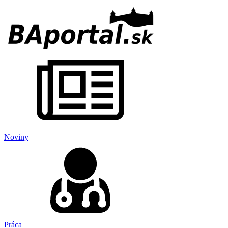
Noviny
Práca