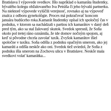
Bratislava I výpovede svedkov. Išlo napríklad o kamaráta študentky,
bývalého kolegu obžalovaného Iva Petráša či jeho bývalú partnerku.
Na niektoré výpovede vylúčili verejnosť, rovnako aj na výpoveď
znalca z odboru gynekológie. Proces má pokračovať koncom
januára budúceho roka.Kamarát študentky opísal ich spoločný čas v
podniku, v ktorom sa nachádzali s partiou ich kamarátov v daný deň
pred tým, ako sa stal žalovaný skutok. Svedok spresnil, že Soňa
okolo pol tretej ráno oznámila, že ide domov nočným spojom, aj
keď si pôvodne chcela zavolať taxík. Zvyšok kamarátov išiel
spoločne v taxíku. Soňa odišla z podniku opačným smerom, ako jej
kamaráti a odišla neskôr ako oni. Svedok tiež uviedol, že Soňa z
podniku išla smerom na Zochovu ulicu v Bratislave. Neskôr mala
svedkovi volať kamarátka...