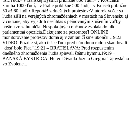
tisíc ľudí;– v Banskej Bystrici približne 800 ľudí;– v Košiciach
zhruba 1000 ľudí;– v Prahe približne 500 ľudí;– v Bruseli približne
50 až 60 ľudí.• Reportáž z dnešných protestov:V utorok večer sa
ľudia zišli na verejných zhromaždeniach v mestách na Slovensku aj
v cudzine, aby vyjadrili nesúhlas s plánovaným zrušením voľby
poštou zo zahraničia. Nespokojných občanov zvolala do ulíc
parlamentná opozícia.Ďakujeme za pozornosť! ONLINE
monitorovanie protestov doma aj v zahraničí sme ukončili.19:23 –
VIDEO: Pozrite si, ako tisíce ľudí pred národnou radou skandovali
„dosť bolo Fica“.19:21 – BRATISLAVA: Pred rozpustením
dnešného zhromaždenia ľudia spievali štátnu hymnu.19:19 –
BANSKÁ BYSTRICA: Herec Divadla Jozefa Gregora Tajovského
vo Zvolene...