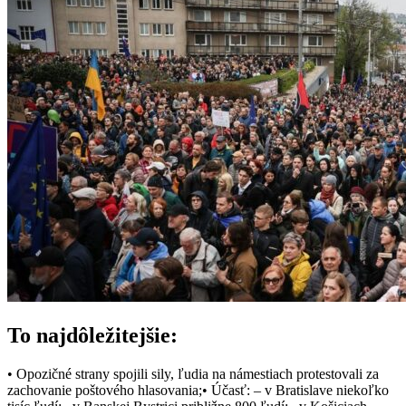
To najdôležitejšie:
• Opozičné strany spojili sily, ľudia na námestiach protestovali za
zachovanie poštového hlasovania;• Účasť: – v Bratislave niekoľko