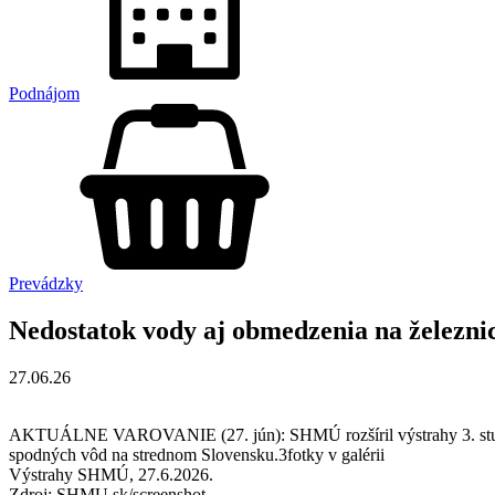
Podnájom
Prevádzky
Nedostatok vody aj obmedzenia na železnic
27.06.26
AKTUÁLNE VAROVANIE (27. jún): SHMÚ rozšíril výstrahy 3. stupňa 
spodných vôd na strednom Slovensku.3fotky v galérii
Výstrahy SHMÚ, 27.6.2026.
Zdroj: SHMU.sk/screenshot