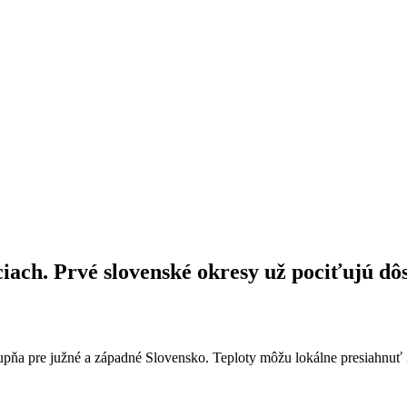
iach. Prvé slovenské okresy už pociťujú dô
pre južné a západné Slovensko. Teploty môžu lokálne presiahnuť 38