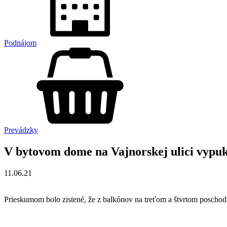
Podnájom
Prevádzky
V bytovom dome na Vajnorskej ulici vypuk
11.06.21
Prieskumom bolo zistené, že z balkónov na treťom a štvrtom posch