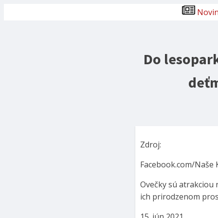
Novi
Do lesopark
deťm
Zdroj:
Facebook.com/Naše 
Ovečky sú atrakciou 
ich prirodzenom pros
15. jún 2021