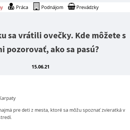
ny
Práca
Podnájom
Prevádzky
u sa vrátili ovečky. Kde môžete s
i pozorovať, ako sa pasú?
15.06.21
Karpaty
najmä pre deti z mesta, ktoré sa môžu spoznať zvieratká v
tredí.