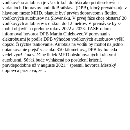
vodíkového autobusu je však trikrát drahšia ako pri dieselových
variantoch.Dopravný podnik Bratislava (DPB), ktorý prevádzkuje v
hlavnom meste MHD, plánuje byť prvým dopravcom s flotilou
vodíkových autobusov na Slovensku. V prvej fáze chce obstarať 20
vodíkových autobusov s dĺžkou do 12 metrov. V premávke by sa
mohli objaviť na prelome rokov 2022 a 2023. TASR o tom
informoval hovorca DPB Martin Chlebovec.V porovnaní s
elektrobusmi je podľa DPB výhodou vodíkových autobusov vyšší
dojazd či rýchle tankovanie. Autobus na vodík by mohol na jedno
dotankovanie prejsť viac ako 350 kilometrov.„DPB by ho teda
vedel využiť na väčšine liniek MHD obsluhovaných krátkymi
autobusmi. Súťaž bude vyhlásená po posúdení kritérií,
pravdepodobne už v auguste 2021,“ spresnil hovorca.Mestský
dopravca priznáva, že...