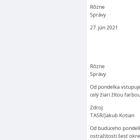
Rôzne
Správy
27. jún 2021
Rôzne
Správy
Od pondelka vstupuje
celý žiari žltou farbou
Zdroj:
TASR/Jakub Kotian
Od budúceho pondelk
ostražitosti šesť okr