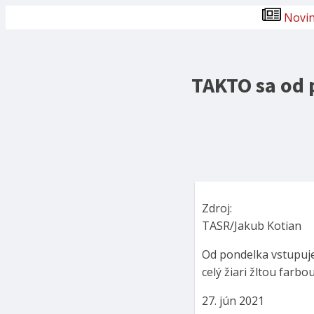
Novi
TAKTO sa od p
Zdroj:
TASR/Jakub Kotian
Od pondelka vstupuje
celý žiari žltou farbou
27. jún 2021