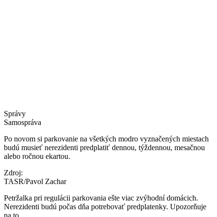
Správy
Samospráva
Po novom si parkovanie na všetkých modro vyznačených miestach
budú musieť nerezidenti predplatiť dennou, týždennou, mesačnou
alebo ročnou ekartou.
Zdroj:
TASR/Pavol Zachar
Petržalka pri regulácii parkovania ešte viac zvýhodní domácich.
Nerezidenti budú počas dňa potrebovať predplatenky. Upozorňuje
na to