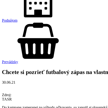
Podnájom
Prevádzky
Chcete si pozrieť futbalový zápas na vlas
30.06.21
Zdroj:
TASR
Do kampane zameranej na výhody očkovania, sa zapojil aj slovenský 