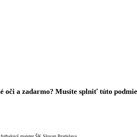
tné oči a zadarmo? Musíte splniť túto podmi
futbalový majster ŠK Slovan Bratislava.