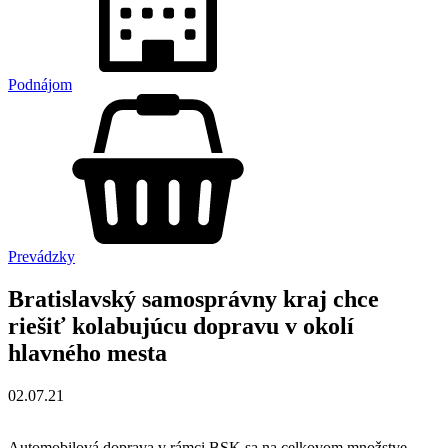
Podnájom
Prevádzky
Bratislavský samosprávny kraj chce
riešiť kolabujúcu dopravu v okolí
hlavného mesta
02.07.21
Automobilová doprava v rámci BSK sa na celkovom množstve