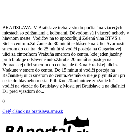
BRATISLAVA. V Bratislave treba v stredu počítať na viacerých
miestach so zdržaniami a kolónami. Dôvodom sú i viaceré nehody v
hlavnom meste. Vodičov na to upozorňujú Zelená vlna RTVS a
Stella centrum.Zdržanie do 30 minút je hlásené na Ulici Svornosti
smerom do centra, do 25 minút si vodiči postoja na Gagarinovej
ulici za cintorínom Vrakuňa smerom do centra, kde jeden jazdný
pruh blokuje odstavené auto.Zhruba 20 minút si postoja na
Popradskej ulici smerom do centra, ale tiež na Hradskej ulici z
Vrakune v smere do centra. Do 15 minút si vodiči postoja na
Račianskej ulici smerom do centra.Premávka nie je plynulá ani pri
ceste do hlavného mesta. Približne 20-minútové zdržanie hlásia
vodiči na vjazde do Bratislavy z Mosta pri Bratislave a na diaľnici
D1 pred vjazdom do...
0
Celý článok na
bratislava.sme.sk