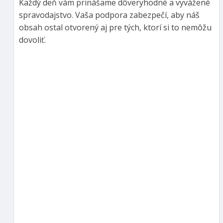
Každý deň vám prinášame dôveryhodné a vyvážené
spravodajstvo. Vaša podpora zabezpečí, aby náš
obsah ostal otvorený aj pre tých, ktorí si to nemôžu
dovoliť.