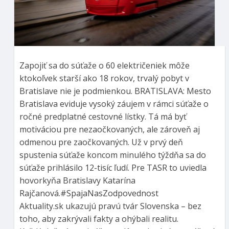
Zapojiť sa do súťaže o 60 električeniek môže
ktokoľvek starší ako 18 rokov, trvalý pobyt v
Bratislave nie je podmienkou. BRATISLAVA: Mesto
Bratislava eviduje vysoký záujem v rámci súťaže o
ročné predplatné cestovné lístky. Tá má byť
motiváciou pre nezaočkovaných, ale zároveň aj
odmenou pre zaočkovaných. Už v prvý deň
spustenia súťaže koncom minulého týždňa sa do
súťaže prihlásilo 12-tisíc ľudí. Pre TASR to uviedla
hovorkyňa Bratislavy Katarína
Rajčanová.#SpajaNasZodpovednost
Aktuality.sk ukazujú pravú tvár Slovenska – bez
toho, aby zakrývali fakty a ohýbali realitu.