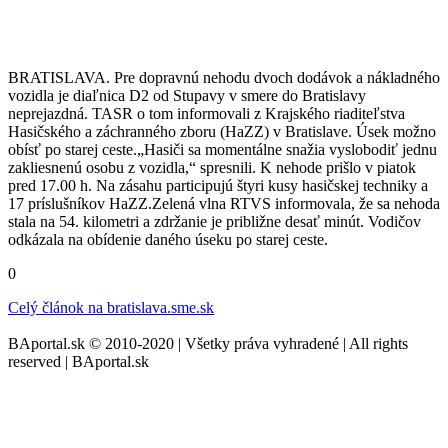
BRATISLAVA. Pre dopravnú nehodu dvoch dodávok a nákladného
vozidla je diaľnica D2 od Stupavy v smere do Bratislavy
neprejazdná. TASR o tom informovali z Krajského riaditeľstva
Hasičského a záchranného zboru (HaZZ) v Bratislave. Úsek možno
obísť po starej ceste.„Hasiči sa momentálne snažia vyslobodiť jednu
zakliesnenú osobu z vozidla,“ spresnili. K nehode prišlo v piatok
pred 17.00 h. Na zásahu participujú štyri kusy hasičskej techniky a
17 príslušníkov HaZZ.Zelená vlna RTVS informovala, že sa nehoda
stala na 54. kilometri a zdržanie je približne desať minút. Vodičov
odkázala na obídenie daného úseku po starej ceste.
0
Celý článok na
bratislava.sme.sk
BAportal.sk © 2010-2020 | Všetky práva vyhradené | All rights
reserved | BAportal.sk