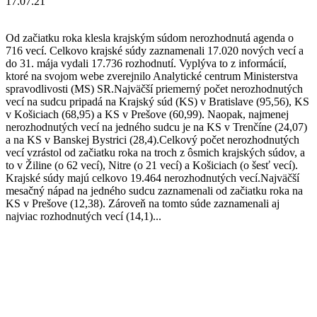
17.07.21
Od začiatku roka klesla krajským súdom nerozhodnutá agenda o
716 vecí. Celkovo krajské súdy zaznamenali 17.020 nových vecí a
do 31. mája vydali 17.736 rozhodnutí. Vyplýva to z informácií,
ktoré na svojom webe zverejnilo Analytické centrum Ministerstva
spravodlivosti (MS) SR.Najväčší priemerný počet nerozhodnutých
vecí na sudcu pripadá na Krajský súd (KS) v Bratislave (95,56), KS
v Košiciach (68,95) a KS v Prešove (60,99). Naopak, najmenej
nerozhodnutých vecí na jedného sudcu je na KS v Trenčíne (24,07)
a na KS v Banskej Bystrici (28,4).Celkový počet nerozhodnutých
vecí vzrástol od začiatku roka na troch z ôsmich krajských súdov, a
to v Žiline (o 62 vecí), Nitre (o 21 vecí) a Košiciach (o šesť vecí).
Krajské súdy majú celkovo 19.464 nerozhodnutých vecí.Najväčší
mesačný nápad na jedného sudcu zaznamenali od začiatku roka na
KS v Prešove (12,38). Zároveň na tomto súde zaznamenali aj
najviac rozhodnutých vecí (14,1)...