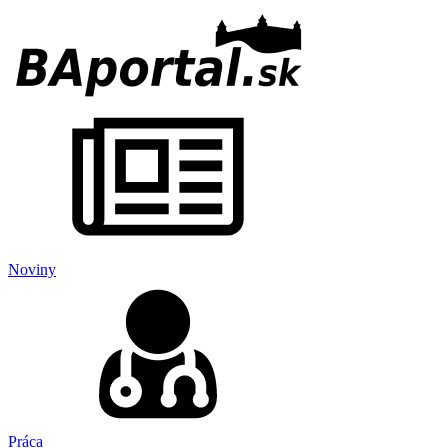
Noviny
Práca