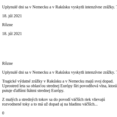
Uplynulé dni sa v Nemecku a v Rakúsku vyskytli intenzívne zrážky. T
18. júl 2021
Rôzne
18. júl 2021
Rôzne
Uplynulé dni sa v Nemecku a v Rakúsku vyskytli intenzívne zrážky. T
Tragické výdatné zrážky v Rakúsku a v Nemecku majú svoj dopad.
Uprostred leta sa oblasťou strednej Európy šíri povodňová vlna, ktorá
putuje ďalšími štátmi strednej Európy.
Z malých a stredných tokov sa do povodí väčších riek vlievajú
rozvodnené toky a to má už dopad aj na hladinu väčších...
0