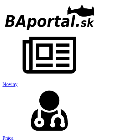
Noviny
Práca