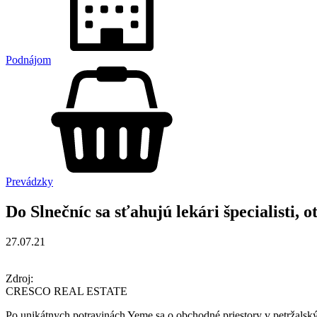
Podnájom
Prevádzky
Do Slnečníc sa sťahujú lekári špecialisti, 
27.07.21
Zdroj:
CRESCO REAL ESTATE
Po unikátnych potravinách Yeme sa o obchodné priestory v petržalských