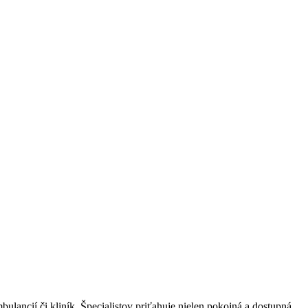
ulancií či kliník. Špecialistov priťahuje nielen pokojná a dostupná