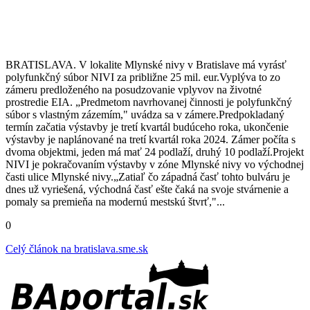
BRATISLAVA. V lokalite Mlynské nivy v Bratislave má vyrásť
polyfunkčný súbor NIVI za približne 25 mil. eur.Vyplýva to zo
zámeru predloženého na posudzovanie vplyvov na životné
prostredie EIA. „Predmetom navrhovanej činnosti je polyfunkčný
súbor s vlastným zázemím," uvádza sa v zámere.Predpokladaný
termín začatia výstavby je tretí kvartál budúceho roka, ukončenie
výstavby je naplánované na tretí kvartál roka 2024. Zámer počíta s
dvoma objektmi, jeden má mať 24 podlaží, druhý 10 podlaží.Projekt
NIVI je pokračovaním výstavby v zóne Mlynské nivy vo východnej
časti ulice Mlynské nivy.„Zatiaľ čo západná časť tohto bulváru je
dnes už vyriešená, východná časť ešte čaká na svoje stvárnenie a
pomaly sa premieňa na modernú mestskú štvrť,"...
0
Celý článok na
bratislava.sme.sk