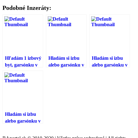
Podobné Inzeráty:
Hľadám 1 izbový
Hladám si izbu
Hladám si izbu
byt, garsónku v
alebo garsónku v
alebo garsónku v
Rači, Novom
Rači, Novom
Rači, Novom
Meste, Vajnoroch
Meste, Ružinove:
Meste, Ružinove:
- Ponúknite
Ponúknite
Ponúknite
Hladám si izbu
alebo garsónku v
Rači, Novom
Meste, Ružinove: