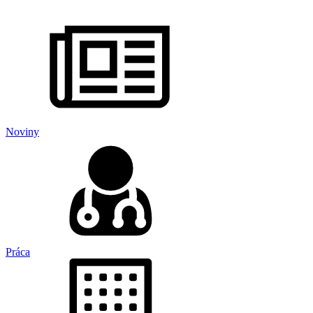
Noviny
Práca