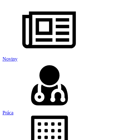
Noviny
Práca