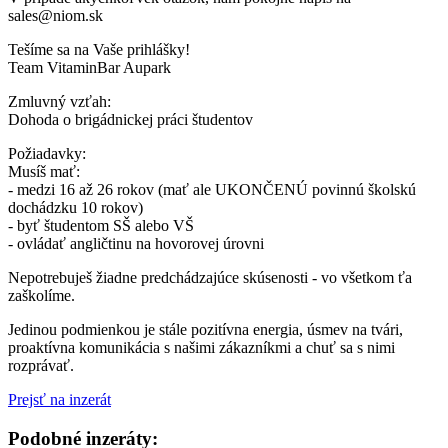
sales@niom.sk
Tešíme sa na Vaše prihlášky!
Team VitaminBar Aupark
Zmluvný vzťah:
Dohoda o brigádnickej práci študentov
Požiadavky:
Musíš mať:
- medzi 16 až 26 rokov (mať ale UKONČENÚ povinnú školskú
dochádzku 10 rokov)
- byť študentom SŠ alebo VŠ
- ovládať angličtinu na hovorovej úrovni
Nepotrebuješ žiadne predchádzajúce skúsenosti - vo všetkom ťa
zaškolíme.
Jedinou podmienkou je stále pozitívna energia, úsmev na tvári,
proaktívna komunikácia s našimi zákazníkmi a chuť sa s nimi
rozprávať.
Prejsť na inzerát
Podobné inzeráty: