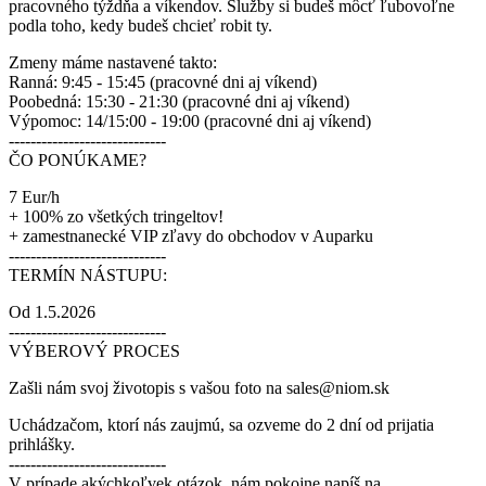
pracovného týždňa a víkendov. Služby si budeš môcť ľubovoľne
podla toho, kedy budeš chcieť robit ty.
Zmeny máme nastavené takto:
Ranná: 9:45 - 15:45 (pracovné dni aj víkend)
Poobedná: 15:30 - 21:30 (pracovné dni aj víkend)
Výpomoc: 14/15:00 - 19:00 (pracovné dni aj víkend)
-----------------------------
ČO PONÚKAME?
7 Eur/h
+ 100% zo všetkých tringeltov!
+ zamestnanecké VIP zľavy do obchodov v Auparku
-----------------------------
TERMÍN NÁSTUPU:
Od 1.5.2026
-----------------------------
VÝBEROVÝ PROCES
Zašli nám svoj životopis s vašou foto na sales@niom.sk
Uchádzačom, ktorí nás zaujmú, sa ozveme do 2 dní od prijatia
prihlášky.
-----------------------------
V prípade akýchkoľvek otázok, nám pokojne napíš na