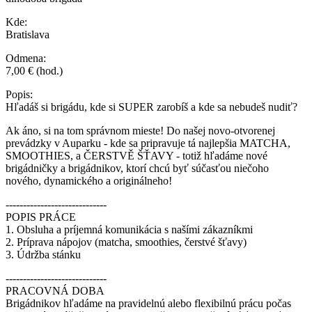
Kde:
Bratislava
Odmena:
7,00 € (hod.)
Popis:
Hľadáš si brigádu, kde si SUPER zarobíš a kde sa nebudeš nudiť?
Ak áno, si na tom správnom mieste! Do našej novo-otvorenej
prevádzky v Auparku - kde sa pripravuje tá najlepšia MATCHA,
SMOOTHIES, a ČERSTVĚ ŠŤAVY - totiž hľadáme nové
brigádničky a brigádnikov, ktorí chcú byť súčasťou niečoho
nového, dynamického a originálneho!
-----------------------------
POPIS PRÁCE
1. Obsluha a príjemná komunikácia s našími zákazníkmi
2. Príprava nápojov (matcha, smoothies, čerstvé šťavy)
3. Údržba stánku
-----------------------------
PRACOVNÁ DOBA
Brigádnikov hľadáme na pravidelnú alebo flexibilnú prácu počas