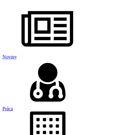
Noviny
Práca