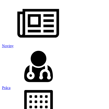
Noviny
Práca