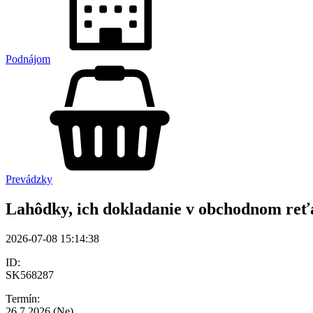
Podnájom
Prevádzky
Lahôdky, ich dokladanie v obchodnom reť
2026-07-08 15:14:38
ID:
SK568287
Termín:
26.7.2026 (Ne)