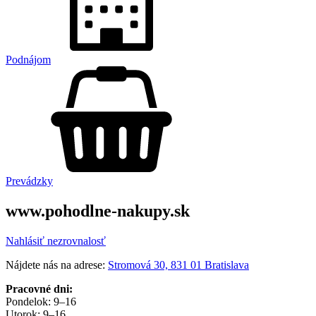
Podnájom
Prevádzky
www.pohodlne-nakupy.sk
Nahlásiť nezrovnalosť
Nájdete nás na adrese:
Stromová 30, 831 01 Bratislava
Pracovné dni:
Pondelok: 9–16
Utorok: 9–16