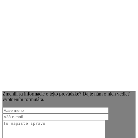
Zmenili sa informácie o tejto prevádzke? Dajte nám o nich vedieť
vyplnením formulára.